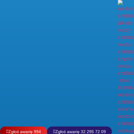
do
treści
Zgłoś awarię 994
Zgłoś awarię 32 295 72 09