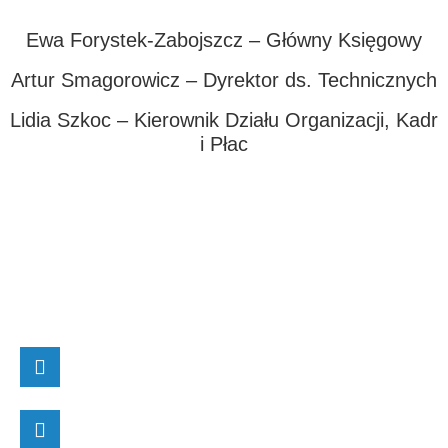
Ewa Forystek-Zabojszcz – Główny Księgowy
Artur Smagorowicz – Dyrektor ds. Technicznych
Lidia Szkoc – Kierownik Działu Organizacji, Kadr
i Płac
DANE TELEADRESOWE:
Adres
ul. Będzińska 64, 41-250 Czeladź
Adres korespondencyjny