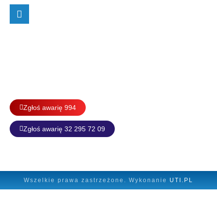
Dział Eksploatacji Sieci
i Utrzymania Ruchu
Pn.-Pt. 7:00-15:00
Zgłoś awarię:
Zgłoś awarię 994
Zgłoś awarię 32 295 72 09
Wszelkie prawa zastrzeżone. Wykonanie
UTI.PL